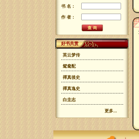
书 名：
作 者：
好书共赏
英云梦传
鸳鸯配
禪真後史
禪真逸史
白圭志
更多...