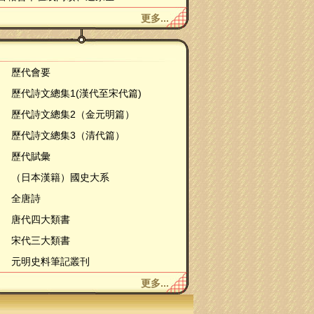
更多...
歷代會要
歷代詩文總集1(漢代至宋代篇)
歷代詩文總集2（金元明篇）
歷代詩文總集3（清代篇）
歷代賦彙
（日本漢籍）國史大系
全唐詩
唐代四大類書
宋代三大類書
元明史料筆記叢刊
更多...