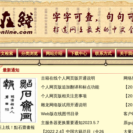
全文检索
分类浏览
网站介绍
下载中心
联系方式
关于我
最新通知
古籍在线个人网页版开通说明
网络
个人网页版追加翻译和标点功能
【20
个人网页版相关注意事项
【2
雕龙网络版试用开通说明
【20
Web版在线图书目录
客户
主服务器更换重要通知2023.5.7
原guj
新上线！點石齋畫報
【2022.2.4】中国古籍总目（全26
大量